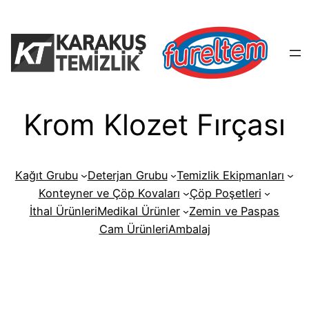
İçeriğe
geç
Krom Klozet Fırçası
Kağıt Grubu
Deterjan Grubu
Temizlik Ekipmanları
Konteyner ve Çöp Kovaları
Çöp Poşetleri
İthal Ürünleri
Medikal Ürünler
Zemin ve Paspas
Cam Ürünleri
Ambalaj