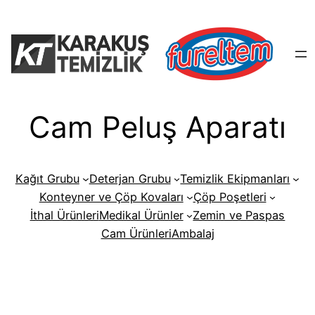
İçeriğe
geç
Cam Peluş Aparatı
Kağıt Grubu
Deterjan Grubu
Temizlik Ekipmanları
Konteyner ve Çöp Kovaları
Çöp Poşetleri
İthal Ürünleri
Medikal Ürünler
Zemin ve Paspas
Cam Ürünleri
Ambalaj