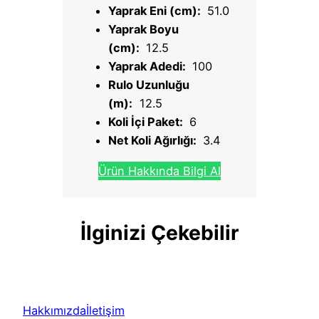
Yaprak Eni (cm):
51.0
Yaprak Boyu
(cm):
12.5
Yaprak Adedi:
100
Rulo Uzunluğu
(m):
12.5
Koli İçi Paket:
6
Net Koli Ağırlığı:
3.4
Ürün Hakkında Bilgi Al
İlginizi Çekebilir
Hakkımızda
İletişim